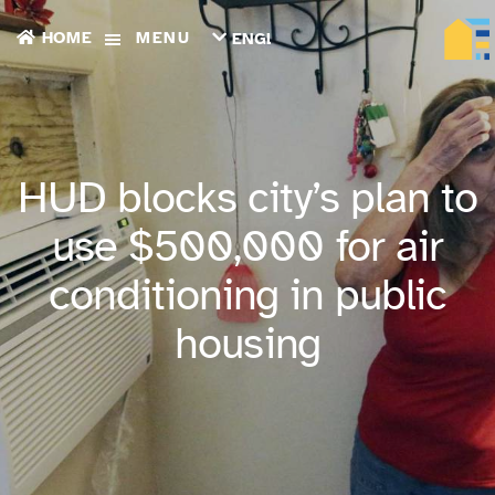
HOME
MENU
ENGLISH
TIẾNG
VIỆT
ТОҶИКӢ
РУССКИЙ
فارسی
HUD blocks city’s plan to
پښتو
한
use $500,000 for air
국
어
conditioning in public
ગુજરાતી
繁
housing
體
中
文
العربية
ESPAÑOL
ENGLISH